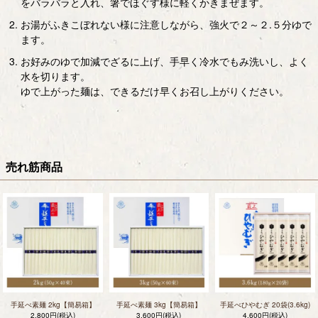
をバラバラと入れ、箸でほぐす様に軽くかきまぜます。
お湯がふきこぼれない様に注意しながら、強火で２～２.５分ゆで
ます。
お好みのゆで加減でざるに上げ、手早く冷水でもみ洗いし、よく
水を切ります。
ゆで上がった麺は、できるだけ早くお召し上がりください。
売れ筋商品
手延べ素麺 2kg【簡易箱】
手延べ素麺 3kg【簡易箱】
手延べひやむぎ 20袋(3.6kg)
2,800円(税込)
3,600円(税込)
4,600円(税込)