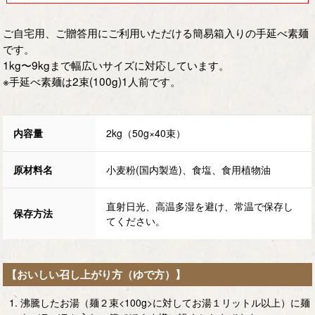
ご自宅用、ご贈答用にご利用いただける簡易箱入りの手延べ素麺
です。
1kg〜9kgまで幅広いサイズに対応しています。
※手延べ素麺は2束(100g)1人前です。
内容量
2kg（50g×40束）
原材料名
小麦粉(国内製造)、食塩、食用植物油
直射日光、高温多湿を避け、常温で保存し
保存方法
てください。
【おいしい召し上がり方（ゆで方）】
沸騰したお湯（麺２束<100g>に対してお湯１リットル以上）に麺