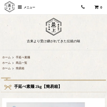
0
メニュー
古来より受け継がれてきた伝統の味
ホーム
>
手延べ素麺
ホーム
>
商品一覧
ホーム
>
簡易箱
手延べ素麺 2kg【簡易箱】