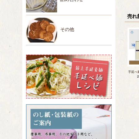
売れ
その他
手延べ素