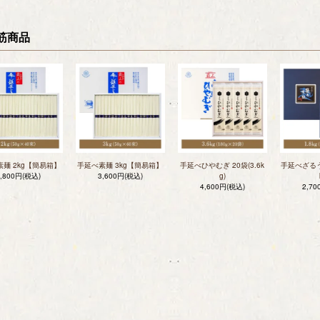
筋商品
麺 2kg【簡易箱】
手延べ素麺 3kg【簡易箱】
手延べひやむぎ 20袋(3.6k
手延べざるうど
2,800円(税込)
3,600円(税込)
g)
4,600円(税込)
2,7