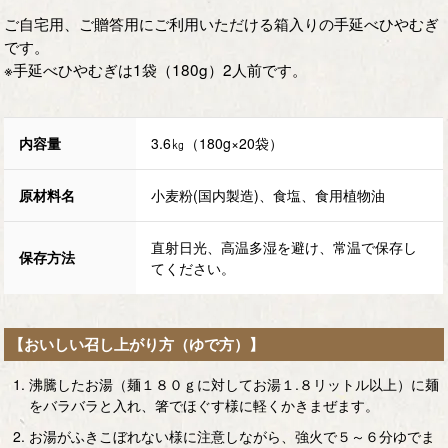
ご自宅用、ご贈答用にご利用いただける箱入りの手延べひやむぎ
です。
※手延べひやむぎは1袋（180g）2人前です。
内容量
3.6㎏（180g×20袋）
原材料名
小麦粉(国内製造)、食塩、食用植物油
直射日光、高温多湿を避け、常温で保存し
保存方法
てください。
【おいしい召し上がり方（ゆで方）】
沸騰したお湯（麺１８０ｇに対してお湯１.８リットル以上）に麺
をバラバラと入れ、箸でほぐす様に軽くかきまぜます。
お湯がふきこぼれない様に注意しながら、強火で５～６分ゆでま