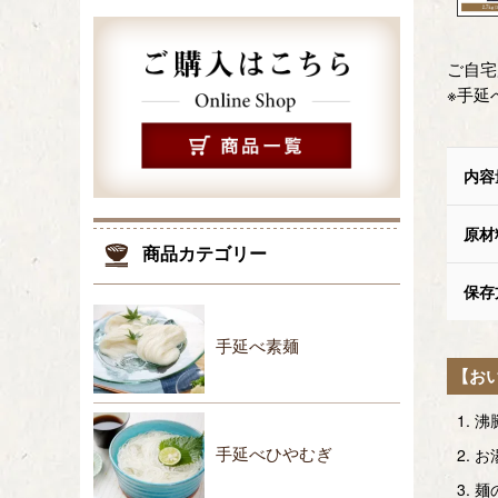
ご自宅
※手延
内容
原材
商品カテゴリー
保存
手延べ素麺
【お
沸
お
手延べひやむぎ
麺