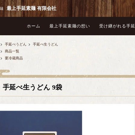
最上手延素麺 有限会社
味
ホーム
最上手延素麺の想い
受け継がれる手
>
手延べうどん
>
手延べ生うどん
>
商品一覧
>
要冷蔵商品
手延べ生うどん 9袋