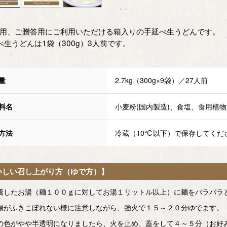
用、ご贈答用にご利用いただける箱入りの手延べ生うどんです。
べ生うどんは1袋（300g）3人前です。
量
2.7kg（300g×9袋）／27人前
料名
小麦粉(国内製造)、食塩、食用植物
方法
冷蔵（10℃以下）で保存してくだ
いしい召し上がり方（ゆで方）】
騰したお湯（麺１００ｇに対してお湯１リットル以上）に麺をバラバラ
湯がふきこぼれない様に注意しながら、強火で１５～２０分ゆでます。
の色がやや半透明になりましたら、火を止め、蓋をして４～５分（お好