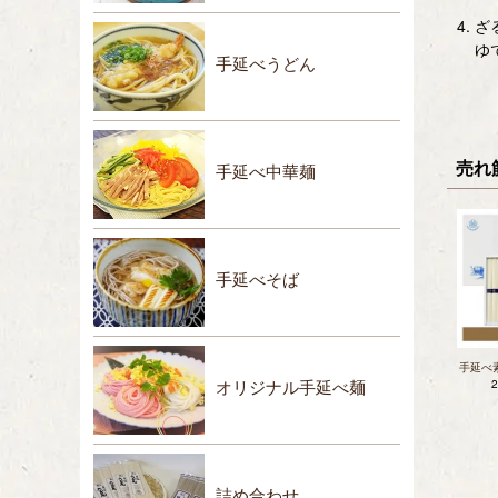
ざ
ゆ
手延べうどん
売れ
手延べ中華麺
手延べそば
手延べ素
オリジナル手延べ麺
詰め合わせ