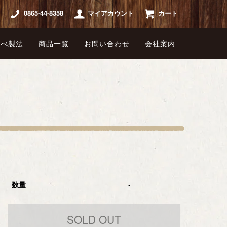
0865-44-8358
マイアカウント
カート
延べ製法
商品一覧
お問い合わせ
会社案内
数量
-