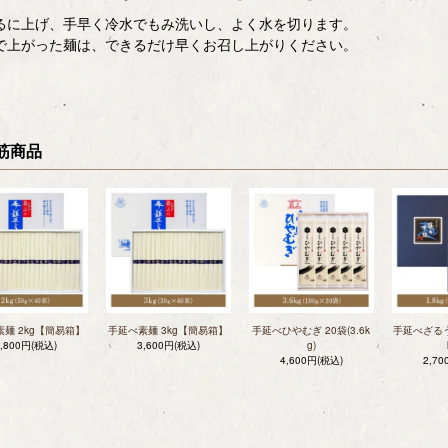
るに上げ、手早く冷水でもみ洗いし、よく水を切ります。
で上がった麺は、できるだけ早くお召し上がりください。
筋商品
麺 2kg【簡易箱】
手延べ素麺 3kg【簡易箱】
手延べひやむぎ 20袋(3.6k
手延べざるうど
2,800円(税込)
3,600円(税込)
g)
4,600円(税込)
2,7